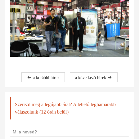
a korábbi hírek
a következő hírek
Szerezd meg a legújabb árat? A lehető leghamarabb
válaszolunk (12 órán belül）